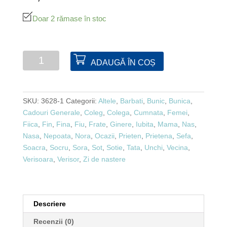
Doar 2 rămase în stoc
Cantitate
ADAUGĂ ÎN COȘ
Smart
finder
cu
SKU:
3628-1
Categorii:
Altele
,
Barbati
,
Bunic
,
Bunica
,
bluetooth
Cadouri Generale
,
Coleg
,
Colega
,
Cumnata
,
Femei
,
Fiica
,
Fin
,
Fina
,
Fiu
,
Frate
,
Ginere
,
Iubita
,
Mama
,
Nas
,
Nasa
,
Nepoata
,
Nora
,
Ocazii
,
Prieten
,
Prietena
,
Sefa
,
Soacra
,
Socru
,
Sora
,
Sot
,
Sotie
,
Tata
,
Unchi
,
Vecina
,
Verisoara
,
Verisor
,
Zi de nastere
Descriere
Recenzii (0)