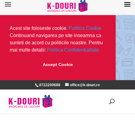
Acest site foloseste cookie.
Politica Cookie
Continuand navigarea pe site inseamna ca
sunteti de acord cu politicile noastre. Pentru
mai multe detalii:
Politica Confidentialitate
Accept Cookie
0722200688
office@k-douri.ro