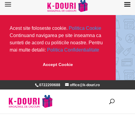
Acest site foloseste cookie.
Politica Cookie
Continuand navigarea pe site inseamna ca
sunteti de acord cu politicile noastre. Pentru
mai multe detalii:
Politica Confidentialitate
Accept Cookie
0722200688
office@k-douri.ro