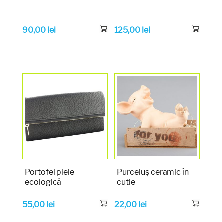
90,00
lei
125,00
lei
Portofel piele
Purceluș ceramic în
ecologică
cutie
55,00
lei
22,00
lei