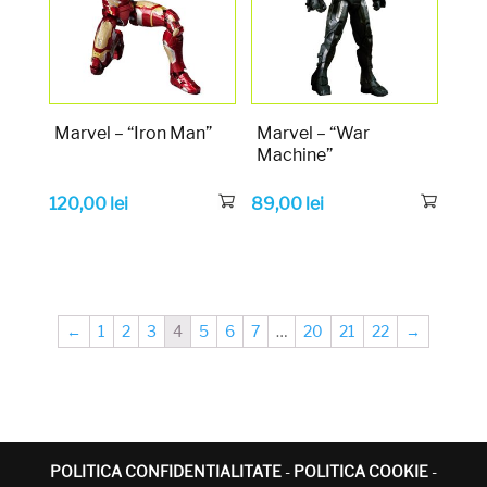
Marvel – “Iron Man”
Marvel – “War
Machine”
120,00
lei
89,00
lei
←
1
2
3
4
5
6
7
…
20
21
22
→
POLITICA CONFIDENTIALITATE
-
POLITICA COOKIE
-