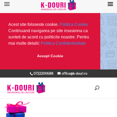
Acest site foloseste cookie.
Politica Cookie
Continuand navigarea pe site inseamna ca
sunteti de acord cu politicile noastre. Pentru
mai multe detalii:
Politica Confidentialitate
Accept Cookie
0722200688
office@k-douri.ro