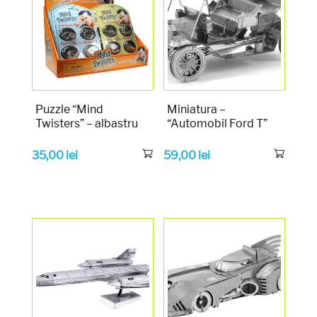
Puzzle “Mind
Miniatura –
Twisters” – albastru
“Automobil Ford T”
35,00
lei
59,00
lei