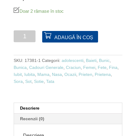
Doar 2 rămase în stoc
Cantitate
ADAUGĂ ÎN COȘ
Lumanare
de
Craciun
SKU:
17381-1
Categorii:
adolescenti
,
Baieti
,
Bunic
,
Bunica
,
Cadouri Generale
,
Craciun
,
Femei
,
Fete
,
Fina
,
Iubit
,
Iubita
,
Mama
,
Nasa
,
Ocazii
,
Prieten
,
Prietena
,
Sora
,
Sot
,
Sotie
,
Tata
Descriere
Recenzii (0)
Descriere