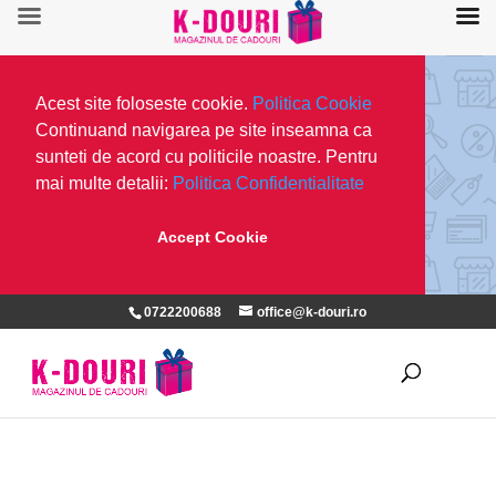
Acest site foloseste cookie.
Politica Cookie
Continuand navigarea pe site inseamna ca
sunteti de acord cu politicile noastre. Pentru
mai multe detalii:
Politica Confidentialitate
Accept Cookie
0722200688
office@k-douri.ro