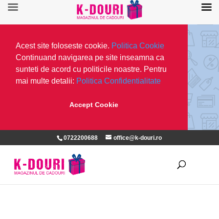
Acest site foloseste cookie.
Politica Cookie
Continuand navigarea pe site inseamna ca
sunteti de acord cu politicile noastre. Pentru
mai multe detalii:
Politica Confidentialitate
Accept Cookie
0722200688
office@k-douri.ro