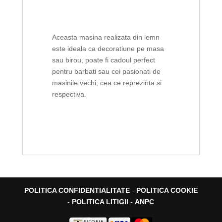
Aceasta masina realizata din lemn
este ideala ca decoratiune pe masa
sau birou, poate fi cadoul perfect
pentru barbati sau cei pasionati de
masinile vechi, cea ce reprezinta si
respectiva.
POLITICA CONFIDENTIALITATE
-
POLITICA COOKIE
-
POLITICA LITIGII
-
ANPC