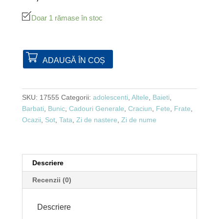
Doar 1 rămase în stoc
ADAUGĂ ÎN COȘ
SKU:
17555
Categorii:
adolescenti
,
Altele
,
Baieti
,
Barbati
,
Bunic
,
Cadouri Generale
,
Craciun
,
Fete
,
Frate
,
Ocazii
,
Sot
,
Tata
,
Zi de nastere
,
Zi de nume
Descriere
Recenzii (0)
Descriere