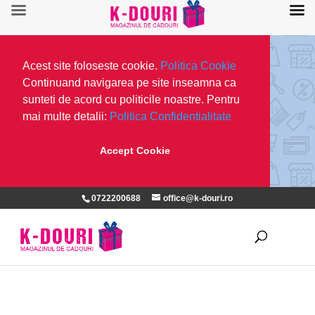
Acest site foloseste cookie.
Politica Cookie
Continuand navigarea pe site inseamna ca
sunteti de acord cu politicile noastre. Pentru
mai multe detalii:
Politica Confidentialitate
Accept Cookie
0722200688
office@k-douri.ro