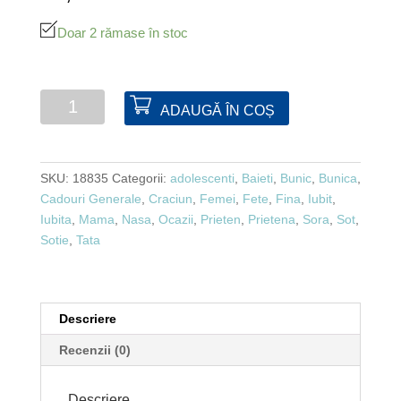
Doar 2 rămase în stoc
Cantitate
ADAUGĂ ÎN COȘ
Tablou
cu
LED
SKU:
18835
Categorii:
adolescenti
,
Baieti
,
Bunic
,
Bunica
,
40x40
Cadouri Generale
,
Craciun
,
Femei
,
Fete
,
Fina
,
Iubit
,
cm
Iubita
,
Mama
,
Nasa
,
Ocazii
,
Prieten
,
Prietena
,
Sora
,
Sot
,
Sotie
,
Tata
Descriere
Recenzii (0)
Descriere