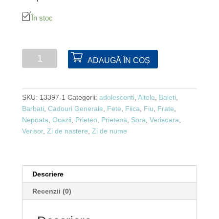
În stoc
Cantitate
ADAUGĂ ÎN COȘ
Spinner
timona
SKU:
13397-1
Categorii:
adolescenti
,
Altele
,
Baieti
,
Barbati
,
Cadouri Generale
,
Fete
,
Fiica
,
Fiu
,
Frate
,
Nepoata
,
Ocazii
,
Prieten
,
Prietena
,
Sora
,
Verisoara
,
Verisor
,
Zi de nastere
,
Zi de nume
Descriere
Recenzii (0)