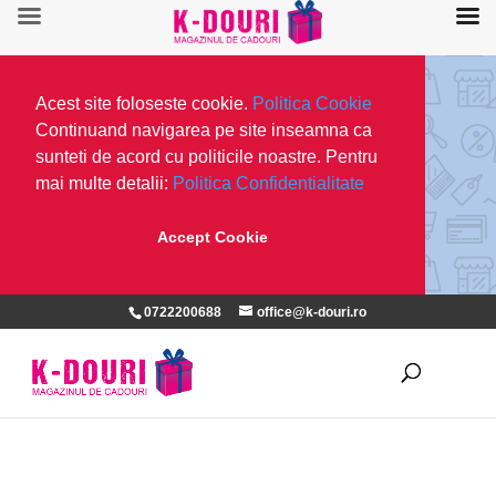
Acest site foloseste cookie.
Politica Cookie
Continuand navigarea pe site inseamna ca
sunteti de acord cu politicile noastre. Pentru
mai multe detalii:
Politica Confidentialitate
Accept Cookie
0722200688
office@k-douri.ro