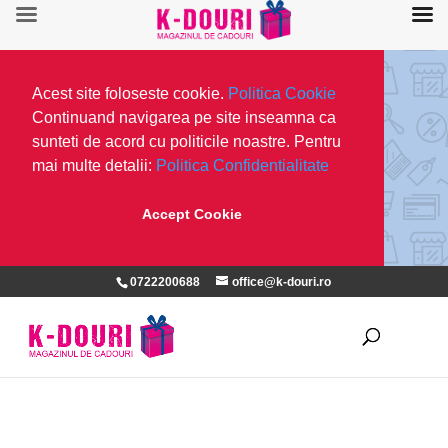
Acest site foloseste cookie.
Politica Cookie
Continuand navigarea pe site inseamna ca
sunteti de acord cu politicile noastre. Pentru
mai multe detalii:
Politica Confidentialitate
Accept Cookie
0722200688
office@k-douri.ro