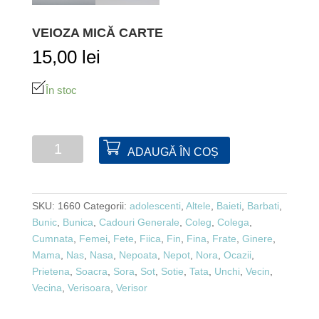
VEIOZA MICĂ CARTE
15,00
lei
În stoc
Cantitate
ADAUGĂ ÎN COȘ
Veioza
mică
carte
SKU:
1660
Categorii:
adolescenti
,
Altele
,
Baieti
,
Barbati
,
Bunic
,
Bunica
,
Cadouri Generale
,
Coleg
,
Colega
,
Cumnata
,
Femei
,
Fete
,
Fiica
,
Fin
,
Fina
,
Frate
,
Ginere
,
Mama
,
Nas
,
Nasa
,
Nepoata
,
Nepot
,
Nora
,
Ocazii
,
Prietena
,
Soacra
,
Sora
,
Sot
,
Sotie
,
Tata
,
Unchi
,
Vecin
,
Vecina
,
Verisoara
,
Verisor